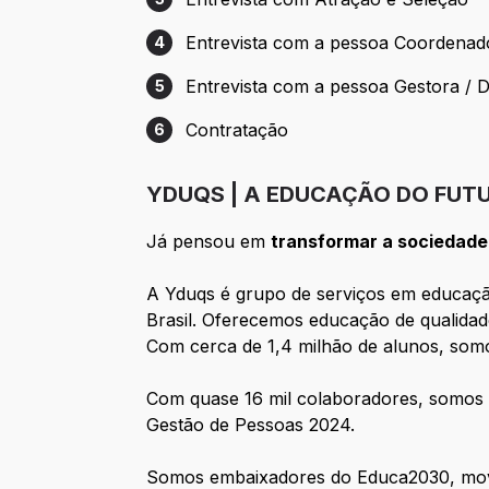
Etapa 3: Entrevista com Atração e Seleç
Entrevista com a pessoa Coordenad
4
Etapa 4: Entrevista com a pessoa Coord
Entrevista com a pessoa Gestora / D
5
Etapa 5: Entrevista com a pessoa Gestora
Contratação
6
Etapa 6: Contratação
YDUQS | A EDUCAÇÃO DO FUTU
Já pensou em
transformar a sociedade
A Yduqs é grupo de serviços em educaçã
Brasil. Oferecemos educação de qualidade
Com cerca de 1,4 milhão de alunos, som
Com quase 16 mil colaboradores, somos
Gestão de Pessoas 2024.
Somos embaixadores do Educa2030, movi