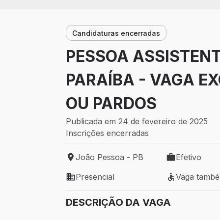
Candidaturas encerradas
PESSOA ASSISTENTE
PARAÍBA - VAGA E
OU PARDOS
Publicada em 24 de fevereiro de 2025
Inscrições encerradas
João Pessoa - PB
Efetivo
Local de trabalho: João Pessoa - PB
Tipo de vaga: 
Presencial
Vaga tamb
Modelo de trabalho: Presencial
Vaga também 
DESCRIÇÃO DA VAGA