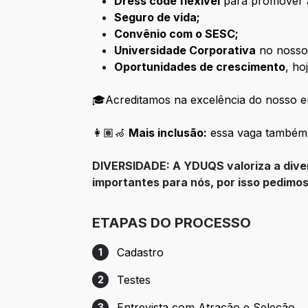
Dress code flexível
para promover a
Seguro de vida;
Convênio com o SESC;
Universidade Corporativa
no nosso 
Oportunidades de crescimento
, ho
🎓Acreditamos na excelência do nosso ens
👩🏽‍🦽
Mais inclusão:
essa vaga também é
DIVERSIDADE: A YDUQS valoriza a diver
importantes para nós, por isso pedimo
ETAPAS DO PROCESSO
Cadastro
1
Etapa 1: Cadastro
Testes
2
Etapa 2: Testes
Entrevista com Atração e Seleção
3